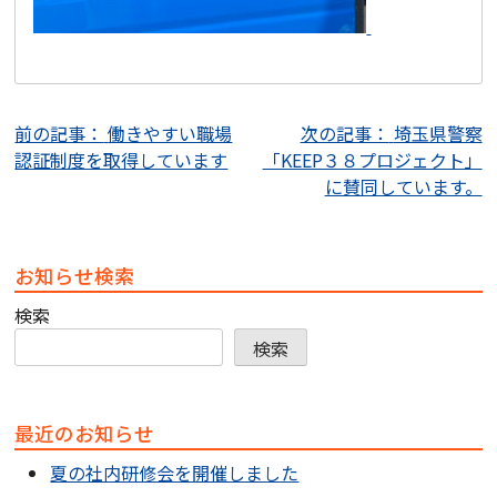
投
前の記事：
働きやすい職場
次の記事：
埼玉県警察
認証制度を取得しています
「KEEP３８プロジェクト」
稿
に賛同しています。
ナ
ビ
お知らせ検索
ゲ
検索
ー
検索
シ
ョ
最近のお知らせ
ン
夏の社内研修会を開催しました